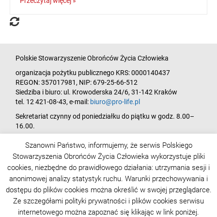
Przeczytaj więcej »
Polskie Stowarzyszenie Obrońców Życia Człowieka
organizacja pożytku publicznego KRS: 0000140437
REGON: 357017981, NIP: 679-25-66-512
Siedziba i biuro: ul. Krowoderska 24/6, 31-142 Kraków
tel. 12 421-08-43, e‑mail:
biuro@pro-life.pl
Sekretariat czynny od poniedziałku do piątku w godz. 8.00–
16.00.
Szanowni Państwo, informujemy, że serwis Polskiego
Wpłat na działalność statutową Stowarzyszenia można
Stowarzyszenia Obrońców Życia Człowieka wykorzystuje pliki
dokonywać na rachunek bankowy w Banku Pekao SA,
cookies, niezbędne do prawidłowego działania: utrzymania sesji i
Oddział w Krakowie:
anonimowej analizy statystyk ruchu. Warunki przechowywania i
93 1240 4650 1111 0000 5150 8401.
dostępu do plików cookies można określić w swojej przeglądarce.
Chcesz być na bieżąco z tematyką pro-life:
zamów newsletter
!
Ze szczegółami polityki prywatności i plików cookies serwisu
internetowego można zapoznać się klikając w link poniżej.