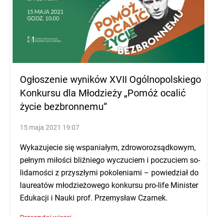
Ogłoszenie wyników XVII Ogólnopolskiego
Konkursu dla Młodzieży „Pomóż ocalić
życie bezbronnemu”
15 maja 2021
19:07
Wy­ka­zu­je­cie się wspa­nia­łym, zdro­wo­roz­sąd­ko­wym,
peł­nym mi­ło­ści bliź­nie­go wy­czu­ciem i po­czu­ciem so­
li­dar­no­ści z przy­szły­mi po­ko­le­nia­mi – po­wie­dział do
lau­re­atów mło­dzie­żo­we­go kon­kur­su pro-li­fe Mi­ni­ster
Edu­ka­cji i Na­uki prof. Prze­my­sław Czarnek.