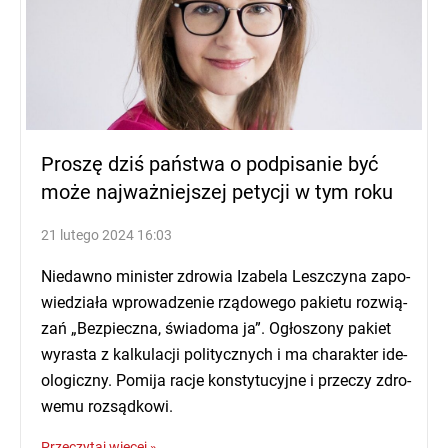
Proszę dziś państwa o podpisanie być
może najważniejszej petycji w tym roku
21 lutego 2024
16:03
Nie­daw­no mi­ni­ster zdro­wia Iza­be­la Lesz­czy­na za­po­
wie­dzia­ła wpro­wa­dze­nie rzą­do­we­go pa­kie­tu roz­wią­
zań „Bez­piecz­na, świa­do­ma ja”. Ogło­szo­ny pa­kiet
wy­ra­sta z kal­ku­la­cji po­li­tycz­nych i ma cha­rak­ter ide­
olo­gicz­ny. Po­mi­ja ra­cje kon­sty­tu­cyj­ne i prze­czy zdro­
we­mu rozsądkowi.
Przeczytaj więcej »