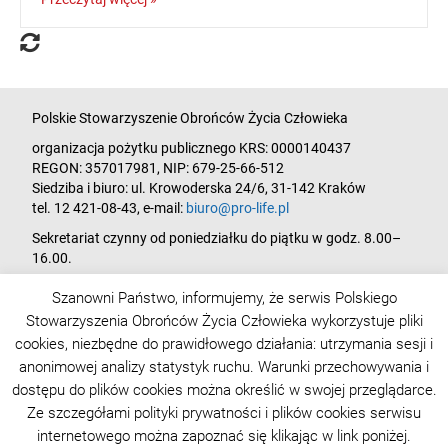
Polskie Stowarzyszenie Obrońców Życia Człowieka
organizacja pożytku publicznego KRS: 0000140437
REGON: 357017981, NIP: 679-25-66-512
Siedziba i biuro: ul. Krowoderska 24/6, 31-142 Kraków
tel. 12 421-08-43, e‑mail:
biuro@pro-life.pl
Sekretariat czynny od poniedziałku do piątku w godz. 8.00–
16.00.
Szanowni Państwo, informujemy, że serwis Polskiego
Wpłat na działalność statutową Stowarzyszenia można
Stowarzyszenia Obrońców Życia Człowieka wykorzystuje pliki
dokonywać na rachunek bankowy w Banku Pekao SA,
cookies, niezbędne do prawidłowego działania: utrzymania sesji i
Oddział w Krakowie:
anonimowej analizy statystyk ruchu. Warunki przechowywania i
93 1240 4650 1111 0000 5150 8401.
dostępu do plików cookies można określić w swojej przeglądarce.
Chcesz być na bieżąco z tematyką pro-life:
zamów newsletter
!
Ze szczegółami polityki prywatności i plików cookies serwisu
internetowego można zapoznać się klikając w link poniżej.